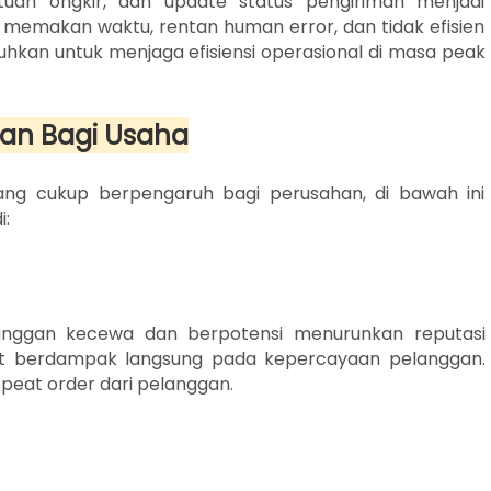
ntuan ongkir, dan update status pengiriman menjadi
i memakan waktu, rentan human error, dan tidak efisien
tuhkan untuk menjaga efisiensi operasional di masa peak
an Bagi Usaha
ang cukup berpengaruh bagi perusahan, di bawah ini
i:
nggan kecewa dan berpotensi menurunkan reputasi
at berdampak langsung pada kepercayaan pelanggan.
epeat order dari pelanggan.