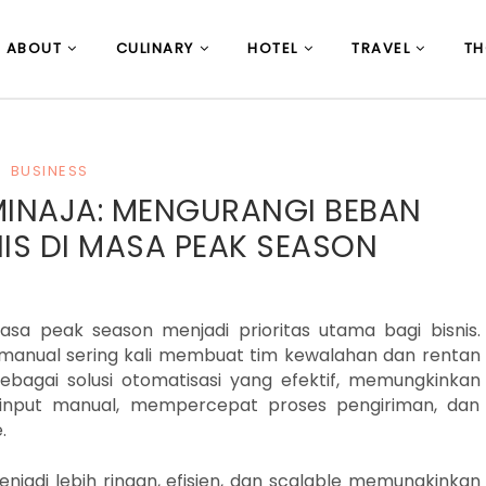
ABOUT
CULINARY
HOTEL
TRAVEL
T
BUSINESS
IMINAJA: MENGURANGI BEBAN
IS DI MASA PEAK SEASON
asa peak season menjadi prioritas utama bagi bisnis.
g manual sering kali membuat tim kewalahan dan rentan
sebagai solusi otomatisasi yang efektif, memungkinkan
input manual, mempercepat proses pengiriman, dan
.
enjadi lebih ringan, efisien, dan scalable memungkinkan