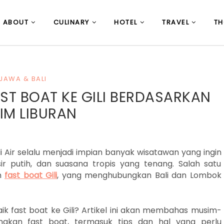
ABOUT
CULINARY
HOTEL
TRAVEL
T
JAWA & BALI
ST BOAT KE GILI BERDASARKAN
IM LIBURAN
ili Air selalu menjadi impian banyak wisatawan yang ingin
ir putih, dan suasana tropis yang tenang. Salah satu
ah
fast boat Gili
, yang menghubungkan Bali dan Lombok
k fast boat ke Gili? Artikel ini akan membahas musim-
akan fast boat, termasuk tips dan hal yang perlu