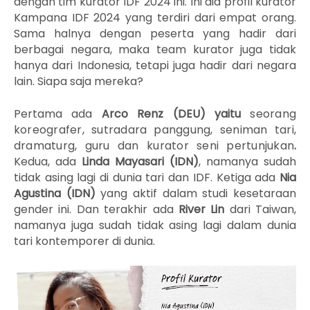
dengan tim kurator IDF 2024 ini. Ini dia profil kurator
Kampana IDF 2024 yang terdiri dari empat orang.
Sama halnya dengan peserta yang hadir dari
berbagai negara, maka team kurator juga tidak
hanya dari Indonesia, tetapi juga hadir dari negara
lain. Siapa saja mereka?
Pertama ada
Arco Renz (DEU) yaitu
seorang
koreografer, sutradara panggung, seniman tari,
dramaturg, guru dan kurator seni pertunjukan
.
Kedua, ada
Linda Mayasari (IDN)
, namanya sudah
tidak asing lagi di dunia tari dan IDF. Ketiga ada
Nia
Agustina (IDN)
yang aktif dalam
studi kesetaraan
gender ini. Dan terakhir ada
River Lin
dari Taiwan,
namanya juga sudah tidak asing lagi dalam dunia
tari kontemporer di dunia.