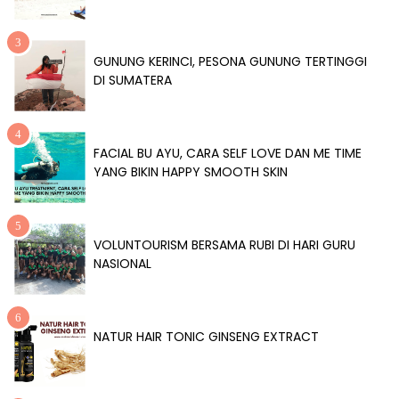
GUNUNG KERINCI, PESONA GUNUNG TERTINGGI
DI SUMATERA
FACIAL BU AYU, CARA SELF LOVE DAN ME TIME
YANG BIKIN HAPPY SMOOTH SKIN
VOLUNTOURISM BERSAMA RUBI DI HARI GURU
NASIONAL
NATUR HAIR TONIC GINSENG EXTRACT