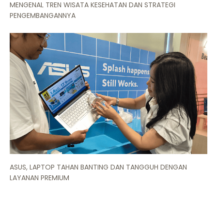
MENGENAL TREN WISATA KESEHATAN DAN STRATEGI
PENGEMBANGANNYA
ASUS, LAPTOP TAHAN BANTING DAN TANGGUH DENGAN
LAYANAN PREMIUM