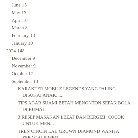
June
13
May
13
April
10
March
8
February
13
January
10
2024
148
December
9
November
9
October
17
September
13
KARAKTER MOBILE LEGENDS YANG PALING
DISUKAI ANAK: ...
TIPS AGAR SUAMI BETAH MENONTON SEPAK BOLA
DI RUMAH
3 RESEP MASAKAN LEZAT DAN BERGIZI, COCOK
UNTUK MEN...
TREN CINCIN LAB GROWN DIAMOND WANITA
SEBAGAI SIMBO...