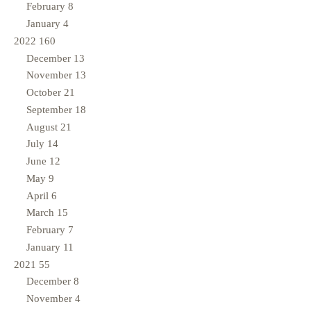
February
8
January
4
2022
160
December
13
November
13
October
21
September
18
August
21
July
14
June
12
May
9
April
6
March
15
February
7
January
11
2021
55
December
8
November
4