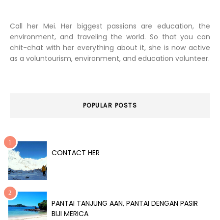
Call her Mei. Her biggest passions are education, the
environment, and traveling the world. So that you can
chit-chat with her everything about it, she is now active
as a voluntourism, environment, and education volunteer.
POPULAR POSTS
CONTACT HER
PANTAI TANJUNG AAN, PANTAI DENGAN PASIR
BIJI MERICA