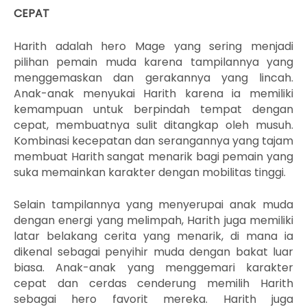
CEPAT
Harith adalah hero Mage yang sering menjadi
pilihan pemain muda karena tampilannya yang
menggemaskan dan gerakannya yang lincah.
Anak-anak menyukai Harith karena ia memiliki
kemampuan untuk berpindah tempat dengan
cepat, membuatnya sulit ditangkap oleh musuh.
Kombinasi kecepatan dan serangannya yang tajam
membuat Harith sangat menarik bagi pemain yang
suka memainkan karakter dengan mobilitas tinggi.
Selain tampilannya yang menyerupai anak muda
dengan energi yang melimpah, Harith juga memiliki
latar belakang cerita yang menarik, di mana ia
dikenal sebagai penyihir muda dengan bakat luar
biasa. Anak-anak yang menggemari karakter
cepat dan cerdas cenderung memilih Harith
sebagai hero favorit mereka. Harith juga