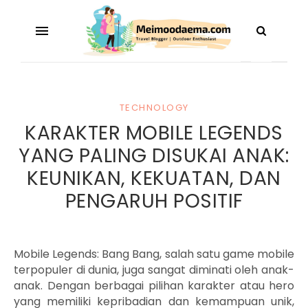
TECHNOLOGY
KARAKTER MOBILE LEGENDS
YANG PALING DISUKAI ANAK:
KEUNIKAN, KEKUATAN, DAN
PENGARUH POSITIF
Mobile Legends: Bang Bang, salah satu game mobile
terpopuler di dunia, juga sangat diminati oleh anak-
anak. Dengan berbagai pilihan karakter atau hero
yang memiliki kepribadian dan kemampuan unik,