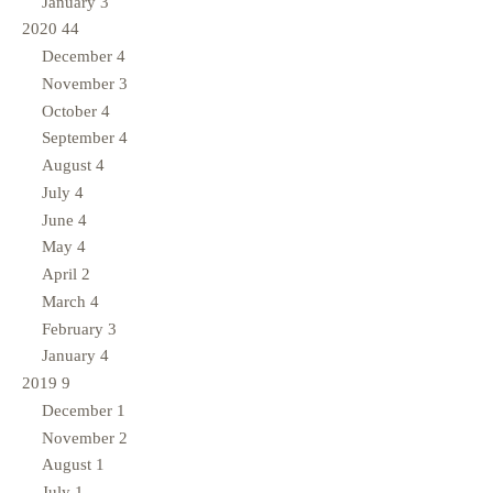
January
3
2020
44
December
4
November
3
October
4
September
4
August
4
July
4
June
4
May
4
April
2
March
4
February
3
January
4
2019
9
December
1
November
2
August
1
July
1