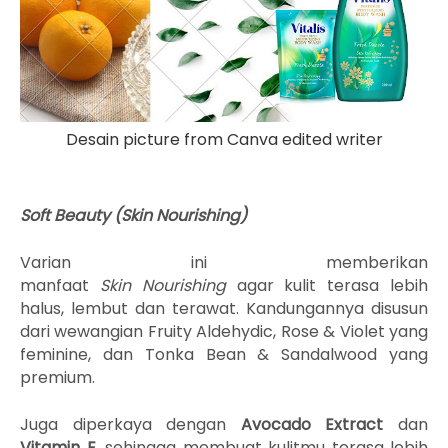
Desain picture from Canva edited writer
Soft Beauty
(Skin Nourishing)
Varian ini memberikan
manfaat
S
kin
N
ourishing
agar kulit terasa lebih
halus, lembut dan terawat
.
Kandungannya disusun
dari wewangian
Fruity Aldehydic, Rose & Violet yang
feminine,
dan
Tonka Bean & Sandalwood yang
premium.
Juga diperkaya dengan
Avocado Extract
dan
Vitamin E
,
sehingga membuat kulitmu
terasa
lebih