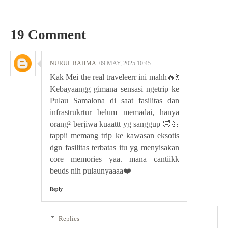
19 Comment
NURUL RAHMA
09 MAY, 2025 10:45
Kak Mei the real traveleerr ini mahh🔥💃
Kebayaangg gimana sensasi ngetrip ke
Pulau Samalona di saat fasilitas dan
infrastrukrtur belum memadai, hanya
orang² berjiwa kuaattt yg sanggup 🤣💪
tappii memang trip ke kawasan eksotis
dgn fasilitas terbatas itu yg menyisakan
core memories yaa. mana cantiikk
beuds nih pulaunyaaaa❤️
Reply
Replies