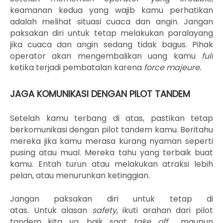
keamanan kedua yang wajib kamu perhatikan
adalah melihat situasi cuaca dan angin. Jangan
paksakan diri untuk tetap melakukan paralayang
jika cuaca dan angin sedang tidak bagus. Pihak
operator akan mengembalikan uang kamu
full
ketika terjadi pembatalan karena
force majeure.
JAGA KOMUNIKASI DENGAN PILOT TANDEM
Setelah kamu terbang di atas, pastikan tetap
berkomunikasi dengan pilot tandem kamu. Beritahu
mereka jika kamu
merasa kurang nyaman seperti
pusing atau mual. Mereka tahu yang terbaik buat
kamu.
Entah turun atau melakukan atraksi lebih
pelan, atau menurunkan ketinggian.
Jangan paksakan diri untuk tetap di
atas.
Untuk
alasan
safety
, ikuti arahan dari pilot
tandem
kita ya, baik saat
take off
maupun